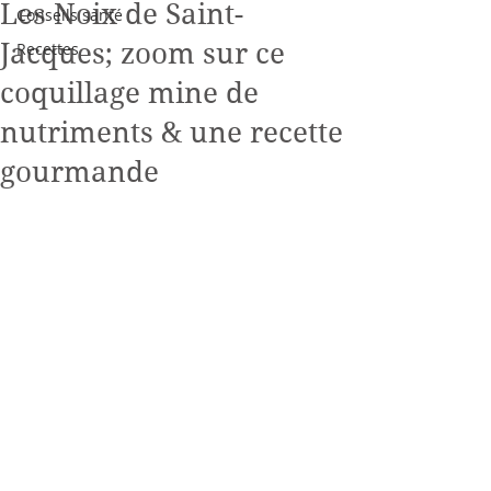
Les Noix de Saint-
Conseils santé
Jacques; zoom sur ce
Recettes
coquillage mine de
nutriments & une recette
gourmande