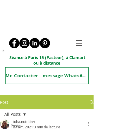
Tuba Joly
Coach en alimentation
&
Nutritionniste
Séance à Paris 15 (Pasteur), à Clamart
ou à distance
Me Contacter - message WhatsApp
Post
All Posts
tuba.nutrition
All Posts
27 avr. 2021
3 min de lecture