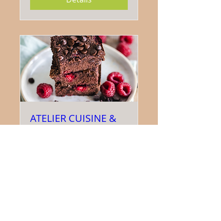
ATELIER CUISINE &
SANTÉ : BROWNIE
GOURMAND et
LEGER, sans sucre,
sans beurre & sans
farine
sam. 27 juin
Plus d'infos