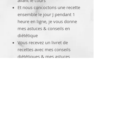
avant le cours
Et nous concoctons une recette
ensemble le jour J pendant 1
heure en ligne, je vous donne
mes astuces & conseils en
diététique
Vous recevez un livret de
recettes avec mes conseils
diététiques & mes astuces
après l'atelier
(toutes les recettes sont sans
gluten, sans lactose, ni sucre
raffiné)
www.tuba-joly-nutrition.com