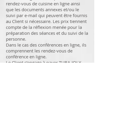
rendez-vous de cuisine en ligne ainsi
que les documents annexes et/ou le
suivi par e-mail qui peuvent être fournis
au Client si nécessaire. Les prix tiennent
compte de la réflexion menée pour la
préparation des séances et du suivi de la
personne.
Dans le cas des conférences en ligne, ils
comprennent les rendez-vous de
conférence en ligne.
Le Client s’engage à payer TUBA JOLY
lors de la souscription d’un rendez-vous
en ligne. Les paiements se font sur
Internet, par le biais des plateformes de
paiement sécurisées proposées lors de
l’achat. Tout rendez-vous ou toute
intervention non réglé(e) au moment de
l’achat en ligne est considéré(e) comme
nul(le).
Dans les cas d'atelier en présentiel;
e
n
cas d’annulation d’un atelier sans
respecter le délai d’annulation visé ci-