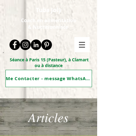
Tuba Joly
Coach en alimentation
&
Nutritionniste
Séance à Paris 15 (Pasteur), à Clamart
ou à distance
Me Contacter - message WhatsApp
Articles