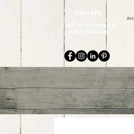
Tuba Joly
Acc
Coach en alimentation
&
Nutritionniste