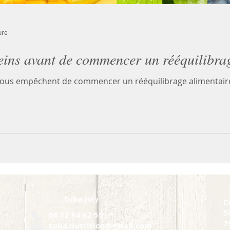
ure
eins avant de commencer un rééquilibra
 vous empêchent de commencer un rééquilibrage alimentaire 
Tuba Joly
C
5
06 12 94 62 55
7
tuba.nutrition@gmail.com