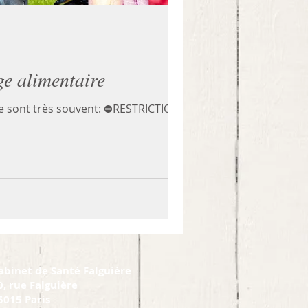
ge alimentaire
sont très souvent: ⛔️RESTRICTION ⛔️
abinet de Santé Falguière
0, rue Falguière
5015 Paris