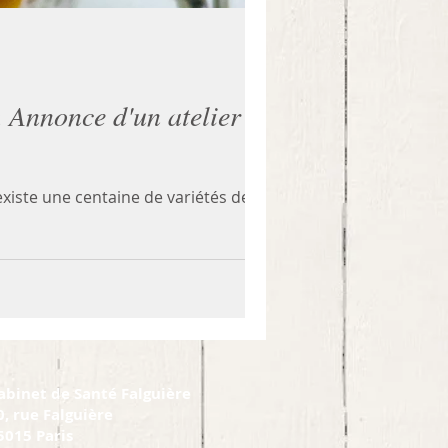
 Annonce d'un atelier en
 existe une centaine de variétés de kakis
abinet de Santé Falguière
0, rue Falguière
5015 Paris