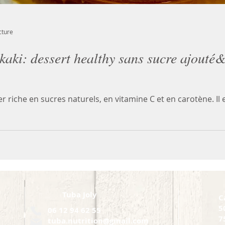
cture
aki: dessert healthy sans sucre ajouté&
iver riche en sucres naturels, en vitamine C et en carotène. Il
Tuba Joly
C
5
06 12 94 62 55
7
tuba.nutrition@gmail.com