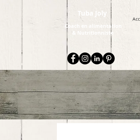
Tuba Joly
Acc
Coach en alimentation
&
Nutritionniste