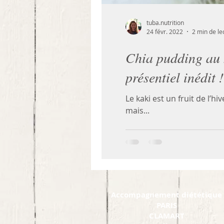
tuba.nutrition
24 févr. 2022
2 min de le
Chia pudding au k
présentiel inédit !
Le kaki est un fruit de l’h
mais...
Accompagnement diététique
PARIS
CLAMART