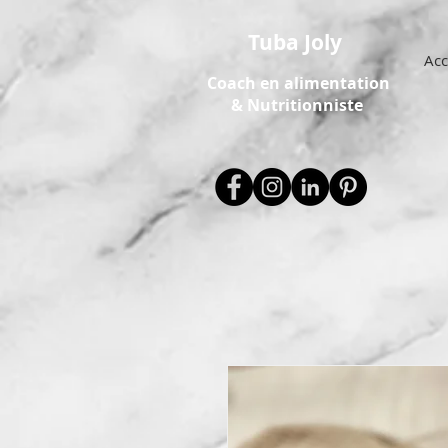
Tuba Joly
Acc
Coach en alimentation
&
Nutritionniste