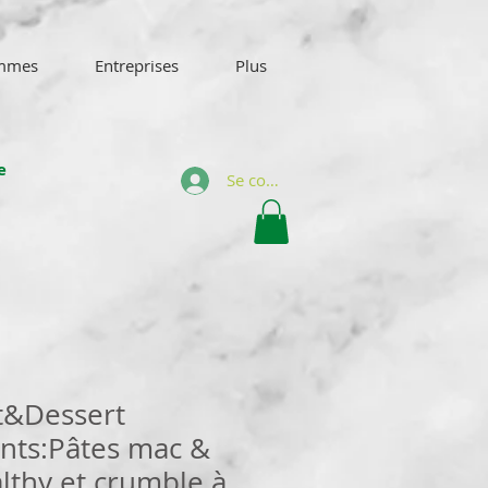
mmes
Entreprises
Plus
e
Se connecter
t&Dessert
nts:Pâtes mac &
lthy et crumble à