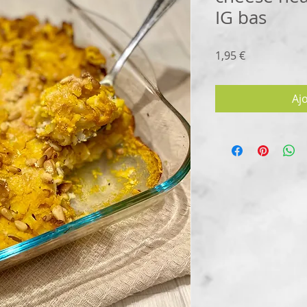
IG bas
Prix
1,95 €
Aj